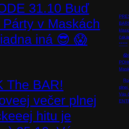
DE 31.10 Buď
PRE
 Párty v Maskách
BAR!
klasi
iadna iná 😎 😱
čaká
*****
😱
POHO
Mask
 The BAR!
Ro
plnej
Vás 
veej večer plnej
ENTR
ckeeej hitu je
CAT