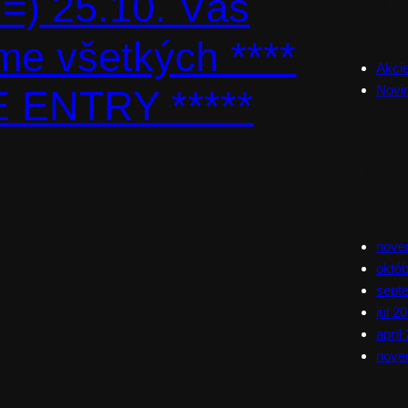
 =) 25.10. Vás
e všetkých ****
Akci
Novi
 ENTRY *****
ARC
nove
októ
sept
júl 2
apríl
nove