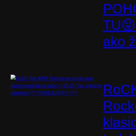
POHO
TU😜
ako ž
RoCK
Rocko
klasi