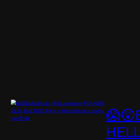
😱😲
HELL