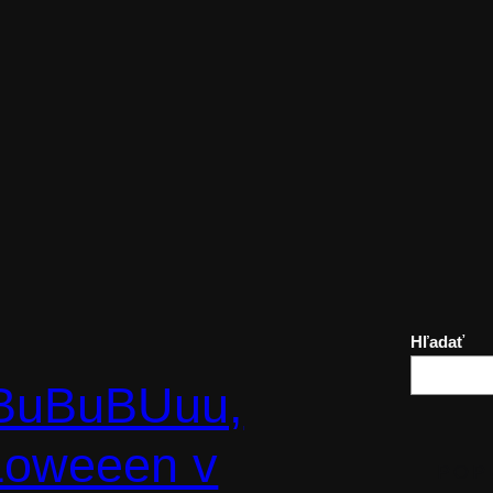
Hľadať
BuBuBUuu,
oweeen v
POP