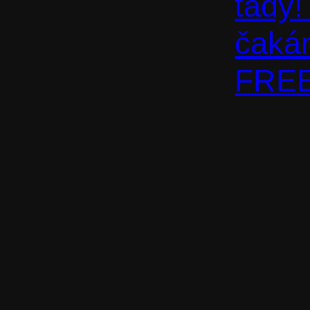
tady!
čakám
FREE