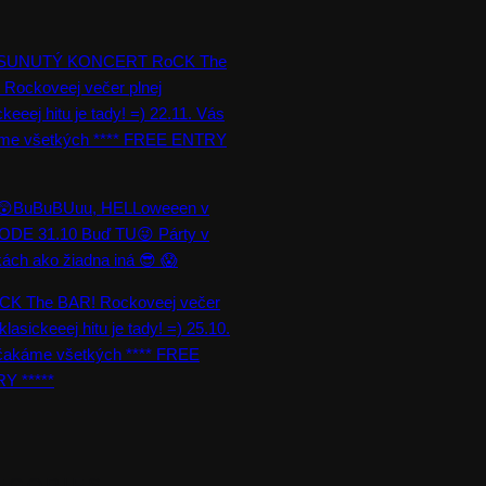
SUNUTÝ KONCERT RoCK The
 Rockoveej večer plnej
ckeeej hitu je tady! =) 22.11. Vás
me všetkých **** FREE ENTRY
😲BuBuBUuu, HELLoweeen v
DE 31.10 Buď TU😜 Párty v
ách ako žiadna iná 😎 😱
CK The BAR! Rockoveej večer
 klasickeeej hitu je tady! =) 25.10.
čakáme všetkých **** FREE
Y *****
EGORIES