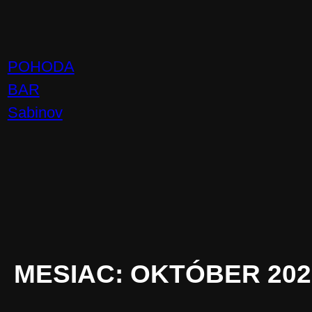
Prejsť
na
obsah
POHODA
BAR
Sabinov
MESIAC:
OKTÓBER 202